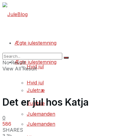
Ægte julestemning
Ægte julestemning
No Result
Hvid jul
View All Result
Hvid jul
Juletræ
Det er jul hos Katja
Juletræ
Julemanden
0
586
Julemanden
SHARES
3.3k