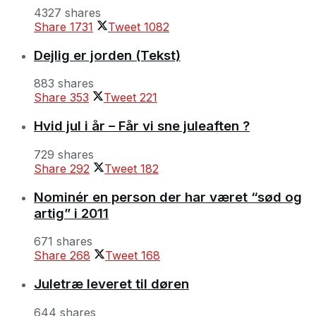
4327 shares
Share
1731
Tweet
1082
Dejlig er jorden (Tekst)
883 shares
Share
353
Tweet
221
Hvid jul i år – Får vi sne juleaften ?
729 shares
Share
292
Tweet
182
Nominér en person der har været “sød og
artig” i 2011
671 shares
Share
268
Tweet
168
Juletræ leveret til døren
644 shares