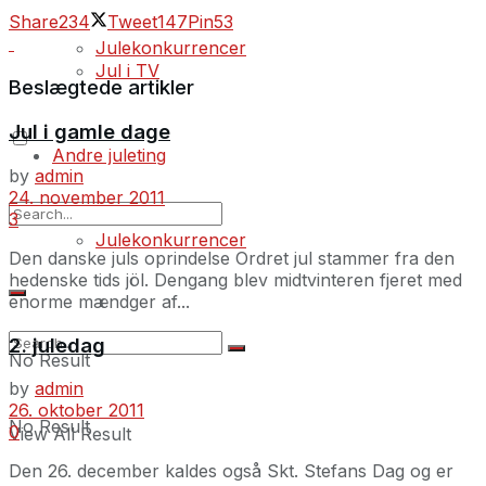
Share
234
Tweet
147
Pin
53
Julekonkurrencer
Jul i TV
Beslægtede artikler
Jul i gamle dage
Andre juleting
by
admin
24. november 2011
3
Julekonkurrencer
Den danske juls oprindelse Ordret jul stammer fra den
hedenske tids jöl. Dengang blev midtvinteren fjeret med
enorme mændger af...
2. juledag
No Result
by
admin
26. oktober 2011
No Result
0
View All Result
Den 26. december kaldes også Skt. Stefans Dag og er