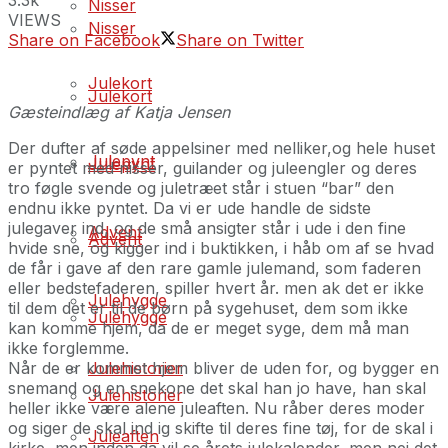
Nisser
VIEWS
Nisser
Share on Facebook
Share on Twitter
Julekort
Julekort
Gæsteindlæg af Katja Jensen
Der dufter af søde appelsiner med nelliker,og hele huset
Julepynt
Julepynt
er pyntet med nisser, guilander og juleengler og deres
tro føgle svende og juletræet står i stuen “bar” den
endnu ikke pyntet. Da vi er ude handle de sidste
julegaver ind, og de små ansigter står i ude i den fine
Advent
Advent
hvide sne, og kigger ind i buktikken, i håb om af se hvad
de får i gave af den rare gamle julemand, som faderen
eller bedstefaderen, spiller hvert år. men ak det er ikke
Julehygge
til dem det er til de børn på sygehuset, dem som ikke
Julehygge
kan komme hjem, da de er meget syge, dem må man
ikke forglemme.
Når de er kommet hjem bliver de uden for, og bygger en
Julehistorier
snemand og en snekone det skal han jo have, han skal
Julehistorier
heller ikke være alene juleaften. Nu råber deres moder
og siger de skal ind ig skifte til deres fine tøj, for de skal i
Juleaften
kirke, men inden da vil se årets julekalender, men nej det