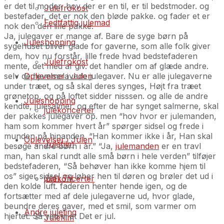
er det til moder, hov der er en til, er til bedstmoder. og
Julefrokost
bestefader, det er nok den bløde pakke. og fader et er
Fedtfattig julemad
nok den den lille pakke.
Ja, julegaver er mange af. Bare de syge børn på
Juleshopping
sygehuset bliver glade for gaverne, som alle folk giver
dem, hov nu forstår, lille frede hvad bedstefaderen
Julefrokost
mente, det med af giv. det handler om af glæde andre.
selv de hjemmelavede julegaver. Nu er alle julegaverne
Oplevelser i Julen
under træet, og så skal deres synges, Højt fra træet
grønetop, og på loftet sidder nisssen. og alle de andre
Juleshopping
kendte, julesalmer. og efter de har synget salmerne, skal
julekoncerter
der pakkes julegaver op. men “hov hvor er julemanden,
ham som kommer hvert år” spørger sidsel og frede i
munden på hinanden. “Han kommer ikke i år, Han skal
Oplevelser i Julen
Julefilm
besøge andre børn i år.” “Ja,
julemanden
er en travl
man, han skal rundt alle små børn i hele verden” tilføjer
bedstefaderen, “Så behøver han ikke komme hjem til
os” siger sidsel og løber hen til døren og brøler det ud i
Jul i TV
julekoncerter
den kolde luft. faderen henter hende igen, og de
fortsætter med af dele julegaverne ud, hvor glade,
beundre deres gaver, med et smil, som varmer om
Andre juleting
hjertet. Så ved vi at Det er jul.
Julefilm