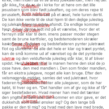
går ikke, for da er de i kirke for at høre om det lille
Juleaften
jesusbarn som blev født juleaften, og om deres rejse til
Årets julekurve
jerusalem, hvor maria sad på et æsel, hele turen dertil.
De kan ikke vente til de skal hjem til den dejlige julesteg.
og julekalenderens sidste afsindt. Da endlige kommer
Årets julekurve
hjem, bliver børne ledt ind på et værelse, hvor der et
Smag på Julen
fernsyn står klar til dem. imens passer moder stegen
samt de brune kartfoler, og bedstemoderen skræler
kartoflerne. Faderen og bedstefaderen pynter juletræet
Smag på Julen
Julebryg
flot og skindene. da alle det hele er klar og træet pyntet,
kan de små komme ud af værelset og de det pyntende
juletræ
og den velduftende julesteg står klar, til af bliver
Julebryg
spidst. Hvor er den ris´al la manen henne den skal de jo
Juleopskrifter
osse have. den med mandlen i. Den som finder mandlen,
får en ekstra julegave, noget alle kan bruge. Efter den
velsmagende middag, samles det ved juletræet. hvor
Julemad
Juleopskrifter
faderen og moderen henter alle julegaver, som de har
købt, til hver og en. “Det handler om af giv og ikke af få”
siger bestefaderen. Hvad mener han med det tænker
Fedtfattig julemad
den yngste af dem alle. der kommer en stor gave, er det
Julemad
dukkehus som sidsel ønsker sig? Og den lange blå
pakke er den til mig? og hvad med den lave med brede,