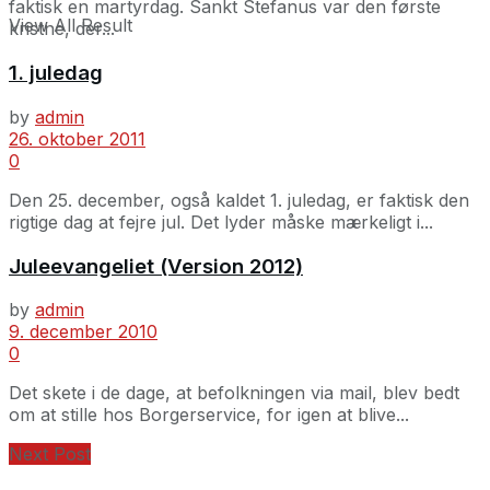
faktisk en martyrdag. Sankt Stefanus var den første
View All Result
kristne, der...
1. juledag
by
admin
26. oktober 2011
0
Den 25. december, også kaldet 1. juledag, er faktisk den
rigtige dag at fejre jul. Det lyder måske mærkeligt i...
Juleevangeliet (Version 2012)
by
admin
9. december 2010
0
Det skete i de dage, at befolkningen via mail, blev bedt
om at stille hos Borgerservice, for igen at blive...
Next Post